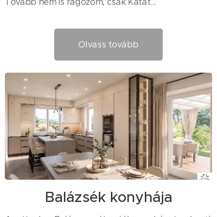
Tovább nem is ragozom, csak Katát...
Olvass tovább
Balázsék konyhája