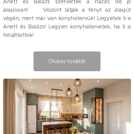
Anett és Balázs szétverték a házat, de jó
alaposan! 😆 Viszont látják a fényt az alagút
végén, mert már van konyhatervük! Legyetek ti is
Anett és Balázs! Legyen konyhatervetek, ha ti is
felújíttattok! 😎😉
Olvass tovább