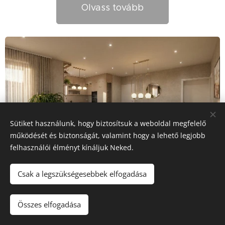
Olvass tovább
Sütiket használunk, hogy biztosítsuk a weboldal megfelelő
működését és biztonságát, valamint hogy a lehető legjobb
felhasználói élményt kínáljuk Neked.
Zsuzsi sarokablakos konyhája
Csak a legszükségesebbek elfogadása
Zsuzsi először egy szabadon álló hűtőt szeretett
Összes elfogadása
volna a konyhájába. Ahogy haladtunk előre a