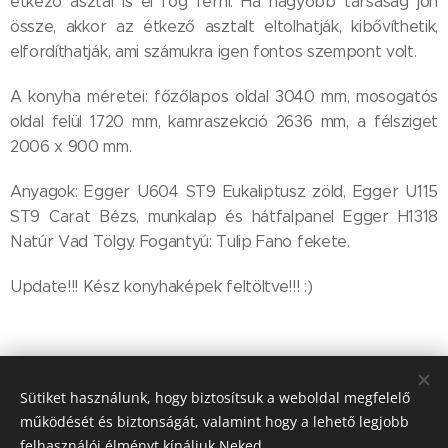
étkező asztal is el fog férni. Ha nagyobb társaság jön
össze, akkor az étkező asztalt eltolhatják, kibővíthetik,
elfordíthatják, ami számukra igen fontos szempont volt.
A konyha méretei: főzőlapos oldal 3040 mm, mosogatós
oldal felül 1720 mm, kamraszekció 2636 mm, a félsziget
2006 x 900 mm.
Anyagok: Egger U604 ST9 Eukaliptusz zöld, Egger U115
ST9 Carat Bézs, munkalap és hátfalpanel Egger H1318
Natúr Vad Tölgy. Fogantyú: Tulip Fano fekete.
Update!!! Kész konyhaképek feltöltve!!! :)
Sütiket használunk, hogy biztosítsuk a weboldal megfelelő
működését és biztonságát, valamint hogy a lehető legjobb
felhasználói élményt kínáljuk Neked.