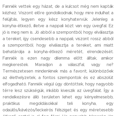
Fanniék vettek egy házat, de a kulcsot még nem kapták
kézhez. Viszont előre gondolkodnak, hogy mire indulhat a
felújítás, legyen egy kész konyhatervük. Jelenleg a
konyha-étkező, illetve a nappali közt van egy üvegfal. Ez
jó is meg nem is. Jó abból a szempontból, hogy elválasztja
a tereket, így csendesebb a nappali, viszont rossz abból
a szempontból, hogy elválasztja a tereket, ami miatt
behatárolja a konyha-étkező méretét, elrendezését.
Fanniék is ezen nagy dilemma előtt álltak, amikor
megkerestek. Maradjon a válaszfal, vagy ne?
Természetesen mindenkinek más a favorit, különbözőek
az élethelyzetek, a fontos szempontok és ez abszolút
elfogadható. Fanniék végül úgy döntöttek, hogy nagyobb
térre lesz szükségük, inkább kiveszik az üvegfalat. Így a
rendelkezésre álló területen lehet egy kényelmesebb,
praktikus megoldásokkal teli konyha, egy
odaülős/kávézós/leckeírós félsziget és egy méretesebb