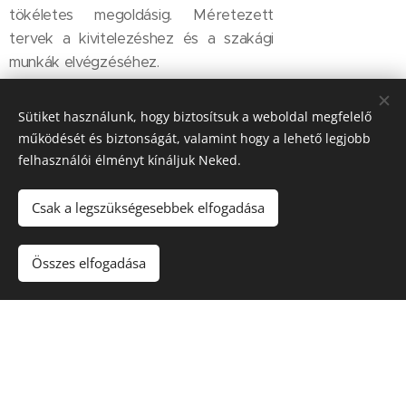
tökéletes megoldásig. Méretezett
tervek a kivitelezéshez és a szakági
munkák elvégzéséhez.
Sütiket használunk, hogy biztosítsuk a weboldal megfelelő
működését és biztonságát, valamint hogy a lehető legjobb
Minden más tervezési díja
felhasználói élményt kínáljuk Neked.
Nappali, hálószoba, előszoba, gardrób
tervezési díjának meghatározása
Csak a legszükségesebbek elfogadása
előzetes egyeztetés után történik.
Viszont jelenleg túlterheltség miatt
Összes elfogadása
sajnos nem tudjuk vállalni más
helyiségek bútorának tervezését.