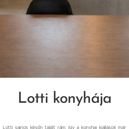
Lotti konyhája
Lotti sajnos későn talált rám, így a konyhai kiállások már