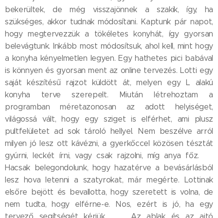
bekerültek, de még visszajönnek a szakik, így, ha
szükséges, akkor tudnak módosítani. Kaptunk pár napot,
hogy megtervezzük a tökéletes konyhát, így gyorsan
belevágtunk. Inkább most módosítsuk, ahol kell, mint hogy
a konyha kényelmetlen legyen. Egy hathetes pici babával
is könnyen és gyorsan ment az online tervezés. Lotti egy
saját készítésű rajzot küldött át, melyen egy L alakú
konyha terve szerepelt. Miután létrehoztam a
programban méretazonosan az adott helyiséget,
világossá vált, hogy egy sziget is elférhet, ami plusz
pultfelületet ad sok tároló hellyel. Nem beszélve arról
milyen jó lesz ott kávézni, a gyerkőccel közösen tésztát
gyúrni, leckét írni, vagy csak rajzolni, míg anya főz. 😊
Hacsak belegondolunk, hogy hazatérve a bevásárlásból
lesz hova letenni a szatyrokat, már megérte. Lottinak
elsőre bejött és bevallotta, hogy szeretett is volna, de
nem tudta, hogy elférne-e. Nos, ezért is jó, ha egy
tervező segítségét kérjük. 😊 Az ablak és az ajtó