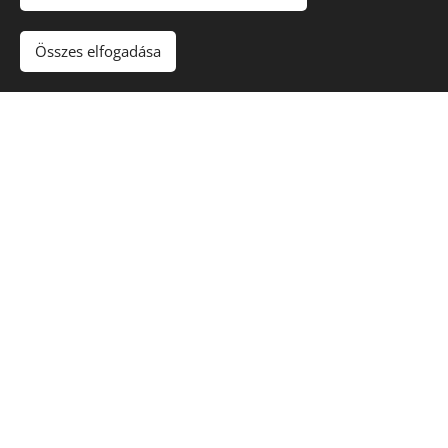
Összes elfogadása
Ihletet kaptál?
Keress minket