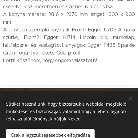
cserélve lesz, méretben és színben is módosítva.
A konyha méretei: 2816 x 2370 mm, sziget 1300 x 900
mm.
A tervben szereplő anyagok: Front1 Egger U705 Angora
szürke, Front2 Egger H1714 Lincoln dió, munkalap,
hátfalpanel és vastagított anyagok Egger F486 Sparkle
Grain, fogantyú fekete Gola profil.
Lotti! Köszönöm, hogy engem választottál! 😊🙏
Sütiket használunk, hogy biztosítsuk a weboldal megfelelő
működését és biztonságát, valamint hogy a lehető legjobb
felhasználói élményt kínáljuk Neked.
Csak a legszükségesebbek elfogadása