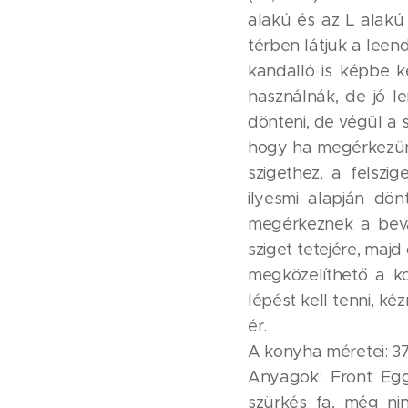
alakú és az L alakú
térben látjuk a lee
kandalló is képbe k
használnák, de jó 
dönteni, de végül a 
hogy ha megérkezünk
szigethez, a felsz
ilyesmi alapján dön
megérkeznek a bevá
sziget tetejére, maj
megközelíthető a k
lépést kell tenni, k
ér. 😊
A konyha méretei: 3
Anyagok: Front Egg
szürkés fa, még nin