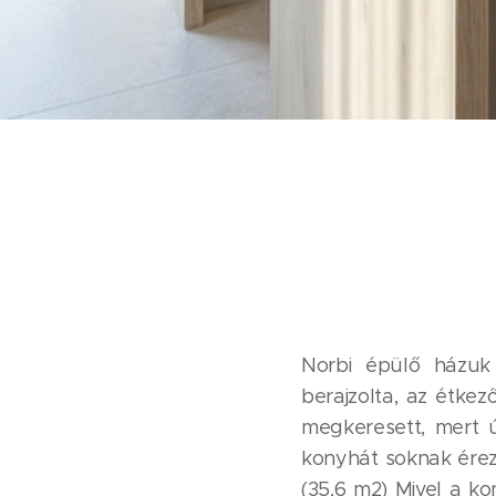
Norbi épülő házuk 
berajzolta, az étke
megkeresett, mert 
konyhát soknak érez
(35,6 m2) Mivel a ko