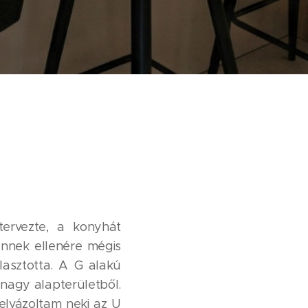
tervezte, a konyhát
Ennek ellenére mégis
asztotta. A G alakú
nagy alapterületből.
felvázoltam neki az U