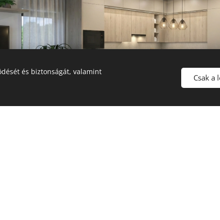
dését és biztonságát, valamint
Csak a 