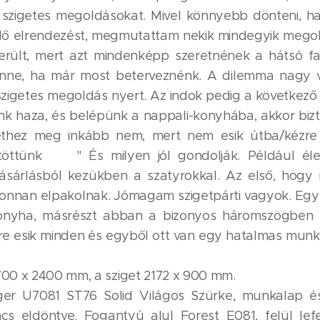
 szigetes megoldásokat. Mivel könnyebb dönteni, 
ndő elrendezést, megmutattam nekik mindegyik mego
erült, mert azt mindenképp szeretnének a hátsó falr
lenne, ha már most beterveznénk. A dilemma nagy v
szigetes megoldás nyert. Az indok pedig a következő v
 haza, és belépünk a nappali-konyhába, akkor bizt
igethez meg inkább nem, mert nem esik útba/kézre
töttünk 🙂 " És milyen jól gondolják. Például éle
sárlásból kezükben a szatyrokkal. Az első, hogy 
d onnan elpakolnak. Jómagam szigetpárti vagyok. Egyr
onyha, másrészt abban a bizonyos háromszögben 
ézre esik minden és egyből ott van egy hatalmas munk
700 x 2400 mm, a sziget 2172 x 900 mm.
er U7081 ST76 Solid Világos Szürke, munkalap és
cs eldöntve. Fogantyú alul Forest E081, felül lefe