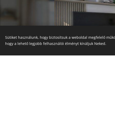
Sütiket használunk, hogy biztosítsuk a weboldal megfelelő műkö
hogy a lehető legjobb felhasználói élményt kínáljuk Neked.