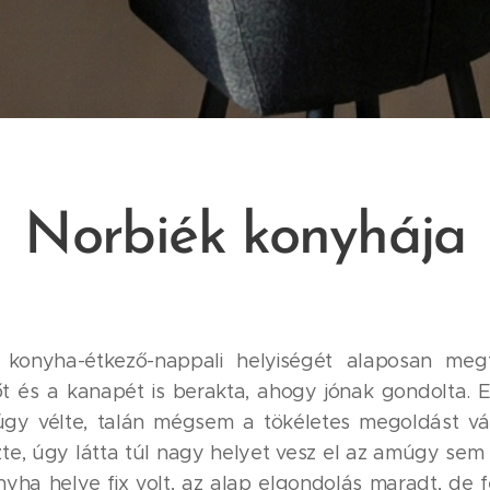
Norbiék konyhája
konyha-étkező-nappali helyiségét alaposan meg
zőt és a kanapét is berakta, ahogy jónak gondolta. 
úgy vélte, talán mégsem a tökéletes megoldást vál
te, úgy látta túl nagy helyet vesz el az amúgy sem 
nyha helye fix volt, az alap elgondolás maradt, de 