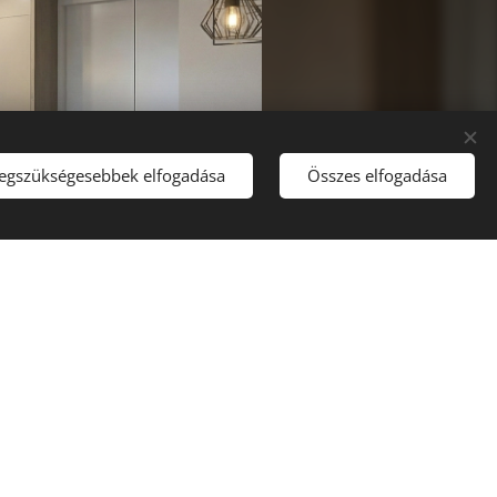
legszükségesebbek elfogadása
Összes elfogadása