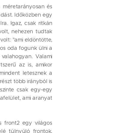
ha méretarányosan és
ldást. Időközben egy
a. Igaz, csak ritkán
olt, nehezen tudtak
olt: "ami eldöntötte,
os oda fogunk ülni a
 valahogyan. Valami
tszerű az is, amikor
mindent letesznek a
észt több irányból is
szinte csak egy-egy
afelület, ami aranyat
 front2 egy világos
lé túlnyúló frontok,