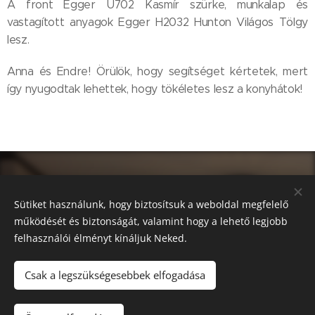
A front Egger U702 Kasmír szürke, munkalap és
vastagított anyagok Egger H2032 Hunton Világos Tölgy
lesz.
Anna és Endre! Örülök, hogy segítséget kértetek, mert
így nyugodtak lehettek, hogy tökéletes lesz a konyhátok!
Sütiket használunk, hogy biztosítsuk a weboldal megfelelő
működését és biztonságát, valamint hogy a lehető legjobb
felhasználói élményt kínáljuk Neked.
Csak a legszükségesebbek elfogadása