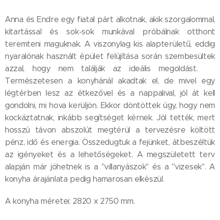
Anna és Endre egy fiatal párt alkotnak, akik szorgalommal,
kitartással és sok-sok munkával próbálnak otthont
teremteni maguknak. A viszonylag kis alapterületű, eddig
nyaralónak használt épület felújítása során szembesültek
azzal, hogy nem találják az ideális megoldást. 😊
Természetesen a konyhánál akadtak el, de mivel egy
légtérben lesz az étkezővel és a nappalival, jól át kell
gondolni, mi hova kerüljön. Ekkor döntöttek úgy, hogy nem
kockáztatnak, inkább segítséget kérnek. Jól tették, mert
hosszú távon abszolút megtérül a tervezésre költött
pénz, idő és energia. Összedugtuk a fejünket, átbeszéltük
az igényeket és a lehetőségeket. A megszületett terv
alapján már jöhetnek is a "villanyászok" és a "vizesek". A
konyha árajánlata pedig hamarosan elkészül.
A konyha méretei: 2820 x 2750 mm.