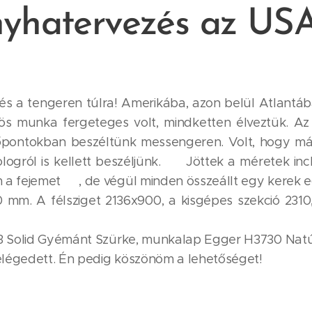
yhatervezés az US
és a tengeren túlra! Amerikába, azon belül Atlantá
s munka fergeteges volt, mindketten élveztük. Az 
dőpontokban beszéltünk messengeren. Volt, hogy más
ogról is kellett beszéljünk. 😆 Jöttek a méretek i
a fejemet 😂, de végül minden összeállt egy kerek e
 mm. A félsziget 2136x900, a kisgépes szekció 2310
3 Solid Gyémánt Szürke, munkalap Egger H3730 Natú
 elégedett. Én pedig köszönöm a lehetőséget!🙏😊