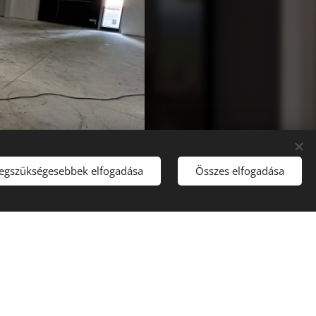
legszükségesebbek elfogadása
Összes elfogadása