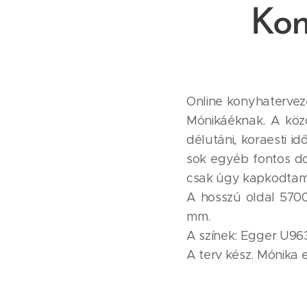
Kon
Online konyhatervez
Mónikáéknak. A közö
délutáni, koraesti i
sok egyéb fontos dol
csak úgy kapkodtam 
A hosszú oldal 5700
mm.
A színek: Egger U96
A terv kész. Mónika