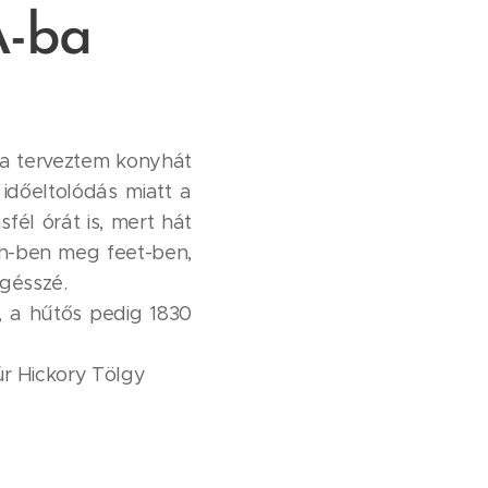
A-ba
ba terveztem konyhát
időeltolódás miatt a
fél órát is, mert hát
nch-ben meg feet-ben,
gésszé. 😊
, a hűtős pedig 1830
r Hickory Tölgy