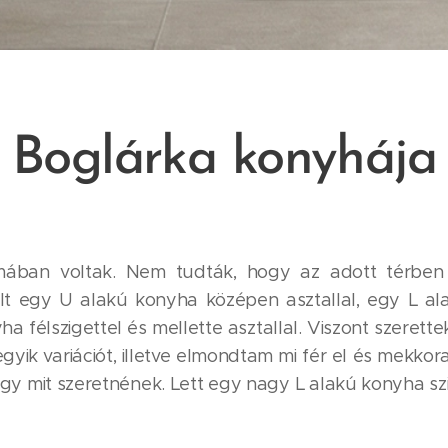
Boglárka konyhája
ában voltak. Nem tudták, hogy az adott térben
lt egy U alakú konyha középen asztallal, egy L ala
a félszigettel és mellette asztallal. Viszont szerettek
k variációt, illetve elmondtam mi fér el és mekkor
ogy mit szeretnének. Lett egy nagy L alakú konyha szi