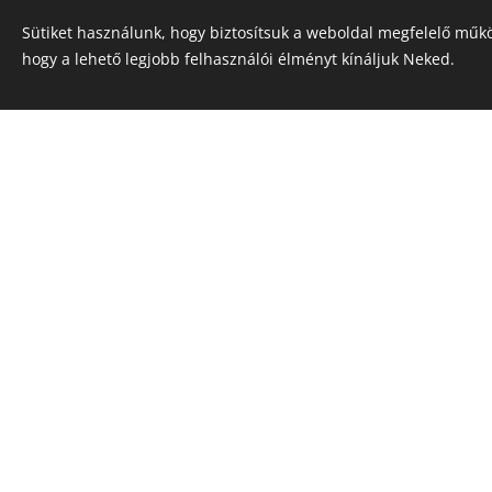
Sütiket használunk, hogy biztosítsuk a weboldal megfelelő műkö
hogy a lehető legjobb felhasználói élményt kínáljuk Neked.