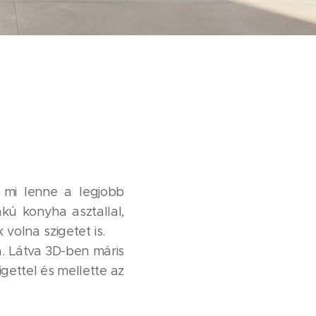
 mi lenne a legjobb
kú konyha asztallal,
 volna szigetet is. 😊
a. Látva 3D-ben máris
gettel és mellette az