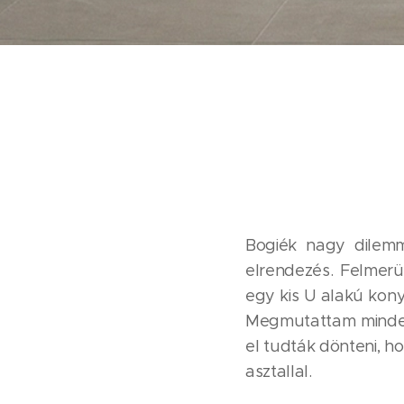
Bogiék nagy dilemm
elrendezés. Felmerü
egy kis U alakú konyh
Megmutattam mindegyi
el tudták dönteni, h
asztallal. 😊