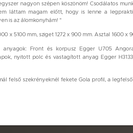
 egyszer nagyon szépen köszönöm! Csodálatos munká
nem láttam magam előtt, hogy is lenne a legprakt
en is az álomkonyhám! "
000 x 5100 mm, sziget 1272 x 900 mm. Asztal 1600 x 
ő anyagok: Front és korpusz Egger U705 Angora
lapok, nyitott polc és vastagított anyag Egger H313
rmál felső szekrényeknél fekete Gola profil, a legfel
.