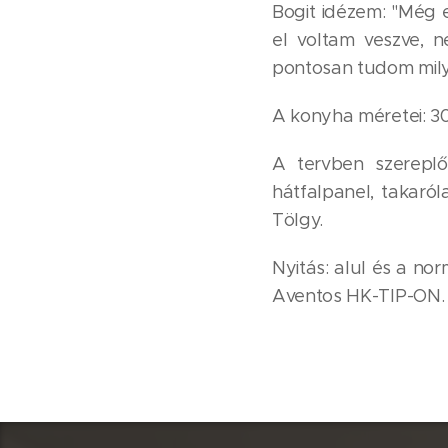
Bogit idézem: "Még
el voltam veszve, 
pontosan tudom mily
A konyha méretei: 3
A tervben szerepl
hátfalpanel, takaró
Tölgy.
Nyitás: alul és a no
Aventos HK-TIP-ON