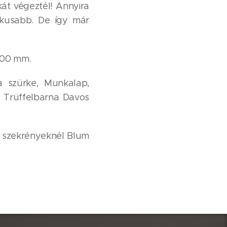
t végeztél! Annyira
ikusabb. De így már
900 mm.
 szürke, Munkalap,
3 Trüffelbarna Davos
ső szekrényeknél Blum