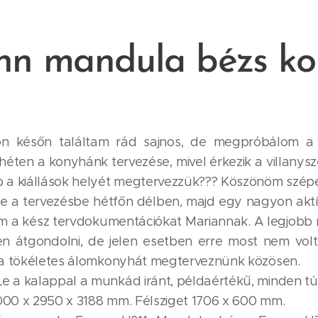
nn mandula bézs ko
n későn találtam rád sajnos, de megpróbálom a 
éten a konyhánk tervezése, mivel érkezik a villanys
b a kiállások helyét megtervezzük??? Köszönöm szép
le a tervezésbe hétfőn délben, majd egy nagyon akt
m a kész tervdokumentációkat Mariannak. A legjobb 
 átgondolni, de jelen esetben erre most nem volt
t a tökéletes álomkonyhát megterveznünk közösen. 
 a kalappal a munkád iránt, példaértékű, minden túl
000 x 2950 x 3188 mm. Félsziget 1706 x 600 mm.