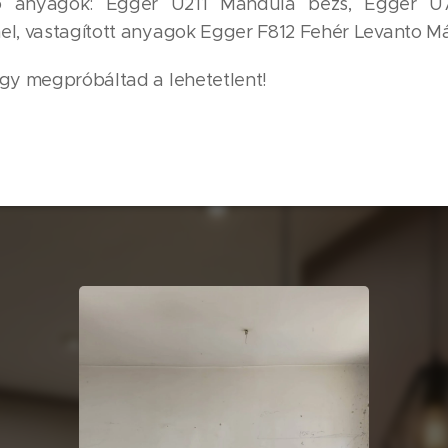
ő anyagok: Egger U211 Mandula bézs, Egger U
el, vastagított anyagok Egger F812 Fehér Levanto M
ogy megpróbáltad a lehetetlent! 😁😉😇