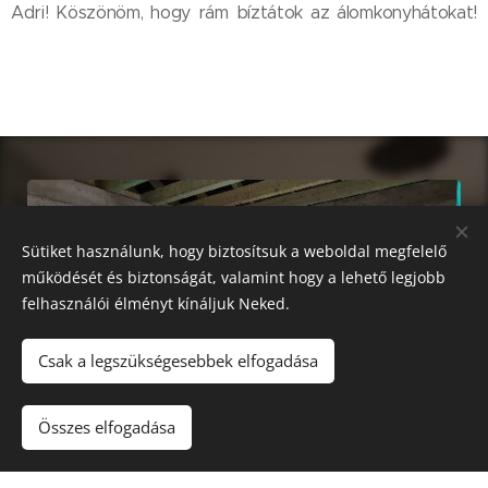
Adri! Köszönöm, hogy rám bíztátok az álomkonyhátokat!
🙏
Sütiket használunk, hogy biztosítsuk a weboldal megfelelő
működését és biztonságát, valamint hogy a lehető legjobb
felhasználói élményt kínáljuk Neked.
Csak a legszükségesebbek elfogadása
Összes elfogadása