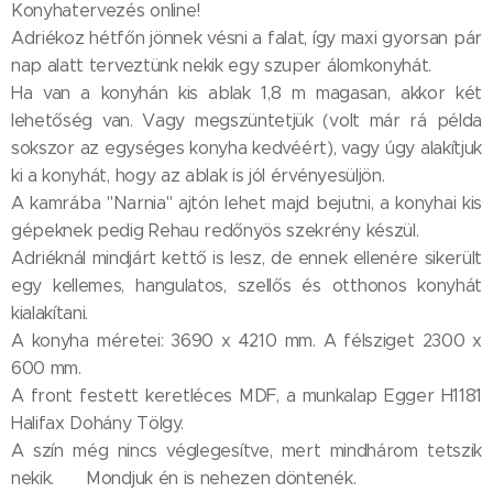
Konyhatervezés online!
Adriékoz hétfőn jönnek vésni a falat, így maxi gyorsan pár
nap alatt terveztünk nekik egy szuper álomkonyhát.
Ha van a konyhán kis ablak 1,8 m magasan, akkor két
lehetőség van. Vagy megszüntetjük (volt már rá példa
sokszor az egységes konyha kedvéért), vagy úgy alakítjuk
ki a konyhát, hogy az ablak is jól érvényesüljön.
A kamrába "Narnia" ajtón lehet majd bejutni, a konyhai kis
gépeknek pedig Rehau redőnyös szekrény készül.
Adriéknál mindjárt kettő is lesz, de ennek ellenére sikerült
egy kellemes, hangulatos, szellős és otthonos konyhát
kialakítani.
A konyha méretei: 3690 x 4210 mm. A félsziget 2300 x
600 mm.
A front festett keretléces MDF, a munkalap Egger H1181
Halifax Dohány Tölgy.
A szín még nincs véglegesítve, mert mindhárom tetszik
nekik. 😊 Mondjuk én is nehezen döntenék. 🙈😊