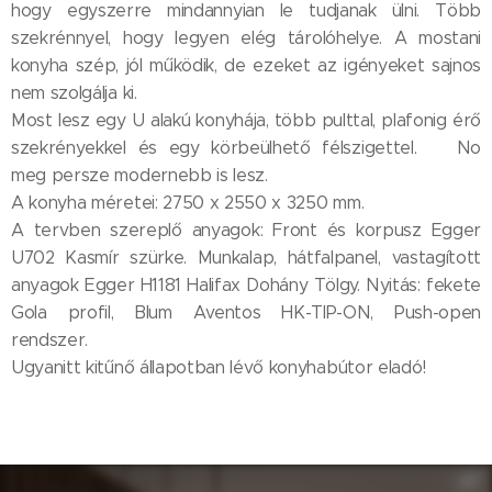
hogy egyszerre mindannyian le tudjanak ülni. Több
szekrénnyel, hogy legyen elég tárolóhelye. A mostani
konyha szép, jól működik, de ezeket az igényeket sajnos
nem szolgálja ki.
Most lesz egy U alakú konyhája, több pulttal, plafonig érő
szekrényekkel és egy körbeülhető félszigettel. 😊No
meg persze modernebb is lesz. 😊
A konyha méretei: 2750 x 2550 x 3250 mm.
A tervben szereplő anyagok: Front és korpusz Egger
U702 Kasmír szürke. Munkalap, hátfalpanel, vastagított
anyagok Egger H1181 Halifax Dohány Tölgy. Nyitás: fekete
Gola profil, Blum Aventos HK-TIP-ON, Push-open
rendszer.
Ugyanitt kitűnő állapotban lévő konyhabútor eladó! 😊😉