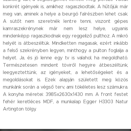
konkrét igényeik is, amikhez ragaszkodtak. A hűtőjük már
meg van, aminek a helye a beurgó falrészben lehet csak.
A sütőt nem szeretnék lentre tenni, viszont gépes
kamraszekrénynek már nem lesz helye, ugyanis
mindenképp ragaszkodnak egy reggeliző pulthoz. A mikró
helyét is átbeszéltük. Mindketten magasak, ezért inkább
a felső szekrényben legyen, minthogy a pulton foglalja a
helyet. Ja, és jó lenne egy tv is valahol, ha megoldható.
Természetesen mindent töviről hegyire átbeszéltünk,
leegyeztettünk, az igényeket, a lehetőségeket és a
megoldásokat is. Ezek alapján született meg közös
munkánk során a végső terv, ami tökéletes lesz számukra.
A konyha méretei: 3985x2630x1430 mm. A front festet
fehér keretléces MDF, a munkalap Egger H3303 Natur
Artington tölgy.