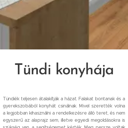
Tündi konyhája
Tündiék teljesen átalakítják a házat. Falakat bontanak és a
gyerekszobából konyhát csinálnak. Mivel szerették volna
a legjobban kihasználni a rendelkezésre álló teret, és nem
egyszerű az alaprajz sem, illetve egyedi megoldásokra is
szükség van, a segítségemet kérték. Meg persze voltak